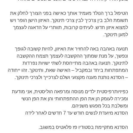
הטיפול ברך הנולד מעמיד אותך כאישה בפני הצורך לחלק את
תשומת הלב בין צרכיך לבין צרכי תינוקך. האיזון הישן הופר ויש
למצוא איזון חדש. לעיתים קרובות, תוותרי על הדאגה לעצמך
למען תינוקך.
תנועה באהבה באה להחזיר את האיזון, להיות קשובה לגופך
ונפשך, על מנת שמתוך ההקשבה לעצמך תצמח ההקשבה
לתינוקך. תנועה באהבה מתייחסת לשתי ישויות נפרדות
המתפתחות ביחד ובמקביל – האישה שאת, ותינוקך. זהו ייחודה
– הסדנא נותנת מענה מקצועי ושלם לצרכייך ולצרכי תינוקך.
כפיזיותרפיסטית ילדים מנוסה ומרפאה הוליסטית, אני מודעת
ומכירה לעומק הן את הפן ההתפתחותי והן את הפן הנשי
ומשלבת בכל מפגש משניהם.
הסדנא מיועדת לנשים חודש עד 7 חדשים לאחר לידה
הסדנא מתקיימת בסטודיו פז פלאטיס במשגב.