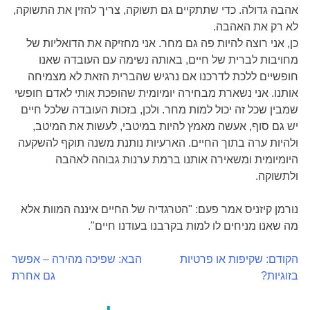
אהבה גדולה. כדי שתתקיים גם תשוקה, צריך להזין את התשוקה,
לא רק את האהבה.
כן, אני רוצה להיות פה גם מחר. אני מחזיקה את הדואליות של
מחויבות לברית של חיים, באותה נשימה עם העובדה שאנו
חופשיים ללכת לדרכנו אם נרגיש שהברית הזאת לא מצמיחה
אותנו. אני נשארת מבחירה יומיומית שהופכת אותי לאדם חופשי
שמבין שכל זה יכול למות מחר. ולכן, בזכות העובדה שלכל חיים
יש גם סוף, אעשה מאמץ להיות במיטבי, לעשות את המיטב,
ולהיות ערה בתוך החיים. הארעיות נותנת משנה תוקף להשקעה
היומיומית ומשאירה אותנו ברמת ערנות גבוהה לאהבה
ולתשוקה.
נורמן קיזניס אמר פעם: "הטרגדיה של החיים איננה המוות אלא
מה שאנו מניחים לו למות בקרבנו בעודנו חיים".
הקודם:
שקיפות או פרטיות
הבא:
שפיכה מהירה – אפשר
ניווט
בזוגיות?
גם אחרת