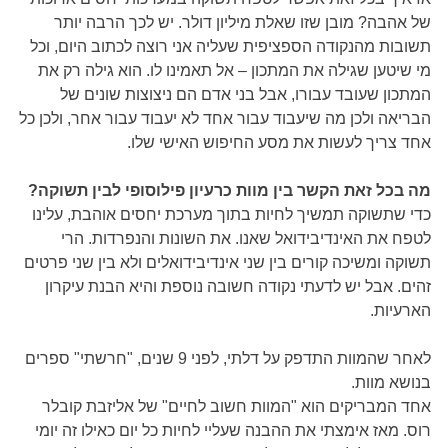
של אהבה? מובן שזו שאלת מיליון דולר. יש לכך הרבה יותר
תשובות מהנקודה הספציפית שעליה אני רוצה לכתוב היום, וכל
מי שיטען שגילה את המתכון – אל תאמינו לו. הוא גילה רק את
המתכון שעובד עבורו, אבל בני אדם הם ניצוצות שונים של
הבריאה ולכן מה שיעבוד עבור אחד לא יעבוד עבור אחר, ולכן כל
אחד צריך לעשות את מסע החיפוש האישי שלו.
מה בכל זאת הקשר בין מוות כרעיון פילוסופי לבין תשוקה?
כדי שתשוקה תמשיך לחיות בתוך מערכת יחסים אוהבת, עלינו
לטפח את האינדיבידואל שאנו. את השונות והנפרדות. הרי
תשוקה ומשיכה קורים בין שני אינדיבידואלים ולא בין שני פרטים
זהים. אבל יש לדעתי נקודה חשובה נוספת והיא הבנת עיקרון
הארעיות.
לאחר שהמוות התדפק על דלתי, לפני 9 שנים, "חרשתי" ספרים
בנושא מוות.
אחד המבריקים הוא "המוות חשוב לחיים" של אליזבת קובלר
רוס. מאז אימצתי את ההבנה שעליי לחיות כל יום כאילו זה יומי