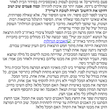
פעם בחודשיים? או במקום לעסוק באובססיביות בסידור הבית לאחר
שהילדים נרדמו, אפנה יותר זמן איכות לזוגיות?
וכמה פעמים שוב ושוב
דחקנו את ה'חשוב' הצידה לטובת ה'צריך'?
ברצוני לספר לכם סיפור. זהו איננו הסיפור שלי, אלא שאילה ספרותית,
אלא שאינני יודעת ממי שאלתי אותו. הסיפור התגלגל בגרסאות רבות
ושונות, עד שהפך לקלישאה. מדובר ב"סיפור האבנים הגדולות" העוסק
בניהול יעיל של זמן וסדרי עדיפויות.
יום אחד הוזמן מרצה זקן בבית הספר למנהל ציבורי בארה"ב לתת הרצאה
על הנושא "תכנון זמן יעיל" בפני קבוצה של 15 מנהלים בכירים בחברות
הגדולות ביותר בארה"ב.
ההרצאה הייתה אחת מתוך חמש הרצאות ביום העיון שאורגן עבורם.
למרצה ניתנה שעה אחת לצורך העניין
בעמדו בפני הקבוצה המכובדת, שהייתה מוכנה לרשום כל מילה שתצא
מפיו, העביר המרצה הזקן את מבטו עליהם באיטיות ולאחר מכן אמר: אנו
עומדים לערוך ניסוי.
מתחת לשולחן שהפריד בינו לבין מאזיניו הוציא המרצה מיכל זכוכית גדול
והניחו בעדינות לפניו. לאחר מכן הוציא מתחת לשולחן כתריסר אבנים, כל
אחת בגודל של כדור טניס, והניחן בעדינות, אחת אחת, בתוך המכל.
כאשר התמלא המכל לגמרי ולא ניתן היה להוסיף עוד אבן אחת, הרים
המרצה את מבטו באיטיות ושאל: האם המכל מלא? כולם השיבו בחיוב.
המרצה המתין מספר שניות ושאל: האמנם? ואז שוב התכופף והוציא
מתחת לשולחן כלי מלא אבני חצץ.
בקפדנות שפך את החצץ מעל האבנים וניער מעט את המכל. אבני החצץ
הסתננו בין האבנים הגדולות עד שירדו לתחתית המכל. שוב הרים המרצה
הזקן את מבטו ושאל את הקהל: האם המכל מלא?