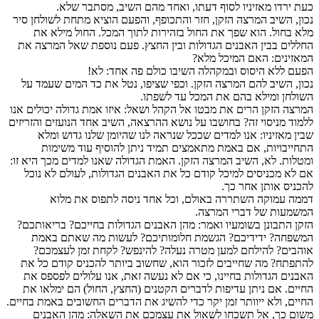
כעת ירדו מאזיניו לסוף דעתו, ואחד מהם השיב, מסתבר שלא.
נכון, השיב המרצה הזקן, חזר והתכופף, והפעם הוציא מתחת לשולחן סיר
מלא בחול. הוא שפך את החול בזהירות לתוך המכל. החול מילא את
החללים בבין האבנים הגדולות ובין החצץ. פעם נוספת שאל המרצה את
המאזינים: האם המיכל מלא?
הפעם ללא היסוס ובמקהלה השיבו כולם פה אחד: לא!
נכון, השיב להם המרצה הזקן. וכפי שציפו, נטל את כד המים שעמד על
השולחן ומילא בהם את המכל עד לשפתו.
המרצה הזקן הרים את מבטו אל הקהל ושאל: איזו אמת גדולה יכולים אנו
ללמוד מניסוי זה? בחושבו על נושא ההרצאה, השיב אחד הנועזים והזריזים
שבין מאזיניו: אנו למדים שככל שנראה לנו שהיומן שלנו גדוש ומלא
התחייבויות, אם באמת מתאמצים תמיד ניתן להוסיף עוד משימות
ומטלות. לא, השיב המרצה הזקן. האמת הגדולה שאנו למדים מכך היא זו:
אם לא מכניסים למיכל קודם כל את האבנים הגדולות, לעולם לא נוכל
להכניס אותן אחר כך.
דממה עמוקה השתררה באולם, וכל אחד ניסה לתפוס את מלוא
המשמעות של דברי המרצה.
הזקן התבונן בשומעיו ואמר: מהן האבנים הגדולות בחייכם? בריאותכם?
המשפחה? ידידיכם? הגשמת חלומותיכם? לעשות מה שאתם באמת
אוהבים? להילחם למען מטרה נעלה? להינפש? לקחת זמן לעצמכם?
להתפתח? מה שחייבים לזכור הוא, שחשוב ביותר להכניס קודם כל את
האבנים הגדולות בחיינו, כי אם לא נעשה זאת, אנו עלולים לפספס את
החיים. אם ניתן עדיפות לדברים הקטנים (החצץ, החול) הם ימלאו את
החיים, ולא ייוותר זמן יקר כדי להשיג את הדברים החשובים באמת בחיים.
משום כך, אל תשכחו לשאול את עצמכם את השאלה: מהן האבנים