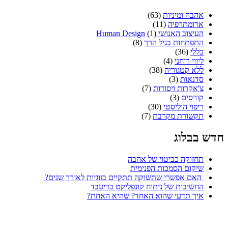
אהבה ומיניות
(63)
ארומתרפיה
(11)
העיצוב האנושי Human Design
(1)
התפתחות בגיל הרך
(8)
כללי
(36)
ליווי רוחני
(4)
ללא קטגוריה
(38)
סדנאות
(3)
צ'אקרות ויסודות
(7)
קורסים
(3)
ריפוי הוליסטי
(30)
תקשורת מקרבת
(7)
חדש בבלוג
תחזוקה כביטוי של אהבה
שיקום הסמכות הפנימית
האם אפשרי שתשוקה תתקיים בזוגיות לאורך שנים?
החשיבות של ניתוח קונפליקט בדיעבד
איך תדעי שהוא האחד? שהיא האחת?