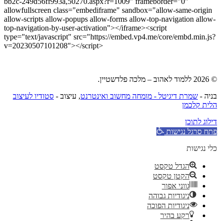
bb2c-249d56ff993a,50270.aspx?r=1009" frameborder="0"
allowfullscreen class="embediframe" sandbox="allow-same-origin
allow-scripts allow-popups allow-forms allow-top-navigation allow-
top-navigation-by-user-activation"></iframe><script
type="text/javascript" src="https://embed.vp4.me/core/embd.min.js?
v=20230507101208"></script>
© 2026 ללמוד לאהוב – מלכה פלדשטיין.
בניה -
שמרת דיגיטל - מומחה מחשוב ואינטרנט
, עיצוב -
סטודיו לעיצוב
הלית קלכמן
דילוג לתוכן
פתח סרגל נגישות
כלי נגישות
הגדל טקסט
הקטן טקסט
גווני אפור
ניגודיות גבוהה
ניגודיות הפוכה
רקע בהיר