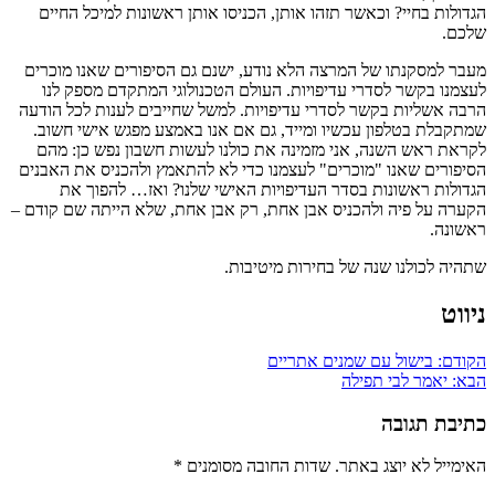
הגדולות בחיי? וכאשר תזהו אותן, הכניסו אותן ראשונות למיכל החיים
שלכם.
מעבר למסקנתו של המרצה הלא נודע, ישנם גם הסיפורים שאנו מוכרים
לעצמנו בקשר לסדרי עדיפויות. העולם הטכנולוגי המתקדם מספק לנו
הרבה אשליות בקשר לסדרי עדיפויות. למשל שחייבים לענות לכל הודעה
שמתקבלת בטלפון עכשיו ומייד, גם אם אנו באמצע מפגש אישי חשוב.
לקראת ראש השנה, אני מזמינה את כולנו לעשות חשבון נפש כן: מהם
הסיפורים שאנו "מוכרים" לעצמנו כדי לא להתאמץ ולהכניס את האבנים
הגדולות ראשונות בסדר העדיפויות האישי שלנו? ואז… להפוך את
הקערה על פיה ולהכניס אבן אחת, רק אבן אחת, שלא הייתה שם קודם –
ראשונה.
שתהיה לכולנו שנה של בחירות מיטיבות.
ניווט
הקודם:
בישול עם שמנים אתריים
הבא:
יאמר לבי תפילה
כתיבת תגובה
האימייל לא יוצג באתר.
שדות החובה מסומנים
*