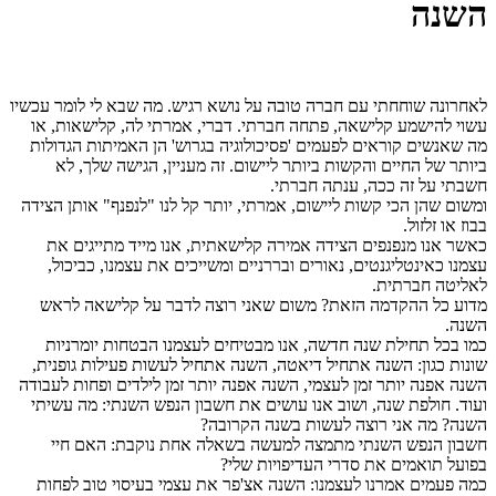
השנה
לאחרונה שוחחתי עם חברה טובה על נושא רגיש. מה שבא לי לומר עכשיו
עשוי להישמע קלישאה, פתחה חברתי. דברי, אמרתי לה, קלישאות, או
מה שאנשים קוראים לפעמים 'פסיכולוגיה בגרוש' הן האמיתות הגדולות
ביותר של החיים והקשות ביותר ליישום. זה מעניין, הגישה שלך, לא
חשבתי על זה ככה, ענתה חברתי.
ומשום שהן הכי קשות ליישום, אמרתי, יותר קל לנו "לנפנף" אותן הצידה
בבוז או זלזול.
כאשר אנו מנפנפים הצידה אמירה קלישאתית, אנו מייד מתייגים את
עצמנו כאינטליגנטים, נאורים ובררניים ומשייכים את עצמנו, כביכול,
לאליטה חברתית.
מדוע כל ההקדמה הזאת? משום שאני רוצה לדבר על קלישאה לראש
השנה.
כמו בכל תחילת שנה חדשה, אנו מבטיחים לעצמנו הבטחות יומרניות
שונות כגון: השנה אתחיל דיאטה, השנה אתחיל לעשות פעילות גופנית,
השנה אפנה יותר זמן לעצמי, השנה אפנה יותר זמן לילדים ופחות לעבודה
ועוד. חולפת שנה, ושוב אנו עושים את חשבון הנפש השנתי: מה עשיתי
השנה? מה אני רוצה לעשות בשנה הקרובה?
חשבון הנפש השנתי מתמצה למעשה בשאלה אחת נוקבת: האם חיי
בפועל תואמים את סדרי העדיפויות שלי?
כמה פעמים אמרנו לעצמנו: השנה אצ'פר את עצמי בעיסוי טוב לפחות