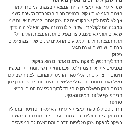
מהו שמן אתרי וכיצד מפיקים אותו?
שמן אתרי הוא תמצית הריח הנמצאת בצמח, המופרדת מן
הצמח באמצעות זיקוק. תמצית הריח המופרדת נקשרת לשמן
אך לא למים לכן יש הקוראים לה שמן אתרי. למעשה אין זה שמן
במבנה המולקולארי , שהרי אילו היה זה שמן, הוא לא היה נדיף.
שואלים אותי לא פעם, כיצד מפיקים את התמצית האתרית?
את התמצית האתרית מפיקים מחלקים שונים של הצמח; עלים,
פרחים, שורשים ועצת הגזע.
זיקוק
התהליך הנפוץ להפקת שמנים אתריים הוא בזיקוק.
מכניסים את עלי הצמח לכלי שבתחתיתו רשת ומתחתיו מכשיר
חימום היוצר קיטור. הכלי סגור הרמטית ומחובר לצינור שבתוכו
סליל מעבה המתחבר לכלי שלישי ובו מים. החומר שמתנדף מן
הצמח בזמן הפעלת הקיטור יורד לתוך הכלי עם המים והמיצוי
הריחני צף על פני המים ונאסף.
סחיטה
דרך נוספת להפקת תמצית אתרית היא על-ידי סחיטה. בתהליך
זה מתקבלים הנוזלים מן הצמח, כולל המים. סחיטה משמשת
בעיקר להפקת שמן מקליפות הדרים ומתבצעת גם במפעלים