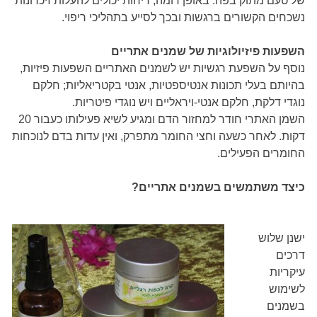
של טעם מתוק בפה. באופן דומה, ריחות יכולים להעלות זיכרונות
נשכחים הקשורים ברגשות ובכך לסייע בתהליכי ריפוי.
השפעות פיזיולוגיות של שמנים אתריים
נוסף על השפעת רגשיות יש לשמנים האתריים השפעות פיזיות,
בהיותם בעלי תכונות אנטיספטיות, אנטי בקטריאליות; חלקם
נוגדי דלקת, חלקם אנטי-ויראליים ויש נוגדי פיטריות.
השמן האתרי חודר למחזור הדם ומגיע לשיא פעילותו כעבור 20
דקות. לאחר כשעה וחצי החומר מתפרק, ואין עדות בדם לנוכחות
החומרים הפעילים.
כיצד משתמשים בשמנים אתריים?
ישנן שלוש
דרכים
עיקריות
לשימוש
בשמנים