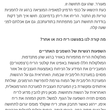
מעורר. שהו עם תחושה זו.
כעת הינשאו על כנפי הדמיון למאפיה המוציאה ברגע זה לחמניות
טריות מן התנור. הריחו את ריחן בדמיונכם. חושו איך תוך דקות
בודדות תחושת רעב מתפתחת בתודעתכם, גם אם אכלתם לפני
שעה קלה.
מה קורה לנו בפגשנו ריח כזה או אחר?
השפעות רגשיות של השמנים האתריים
מולקולות הריח מתפזרות באוויר ברגע שהן מתנדפות.
המולקולות הללו פוגשות באפינו את קולטני הריח (רצפטורים)
המעבירים את המידע על הניחוח באמצעות העצבים אל אזור
מסוים במערכת הלימבית שבמוח, האחראית גם על הרגשות.
המערכת הלימבית של המוח גורמת להפרשת הורמונים, שולחת
איתותים ומקשרת בין המערכת העצבית למערכת ההורמונאלית,
האחראית על רגשות ותחושות. מכאן ניתן להבין מדוע לריח
מסוים תהיה השפעה על הגוף. למשל: תינוק המזהה את ריח
אימו, יירגע כאשר תחבק אותו; ריח שוקולד מומס יגרום לתחושה