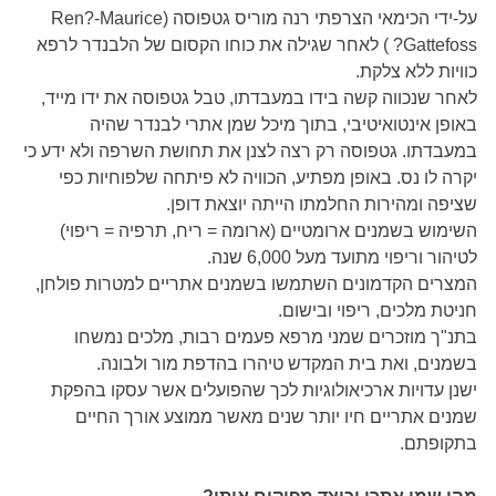
על-ידי הכימאי הצרפתי רנה מוריס גטפוסה (Ren?-Maurice
Gattefoss? ) לאחר שגילה את כוחו הקסום של הלבנדר לרפא
כוויות ללא צלקת.
לאחר שנכווה קשה בידו במעבדתו, טבל גטפוסה את ידו מייד,
באופן אינטואיטיבי, בתוך מיכל שמן אתרי לבנדר שהיה
במעבדתו. גטפוסה רק רצה לצנן את תחושת השרפה ולא ידע כי
יקרה לו נס. באופן מפתיע, הכוויה לא פיתחה שלפוחיות כפי
שציפה ומהירות החלמתו הייתה יוצאת דופן.
השימוש בשמנים ארומטיים (ארומה = ריח, תרפיה = ריפוי)
לטיהור וריפוי מתועד מעל 6,000 שנה.
המצרים הקדמונים השתמשו בשמנים אתריים למטרות פולחן,
חניטת מלכים, ריפוי ובישום.
בתנ"ך מוזכרים שמני מרפא פעמים רבות, מלכים נמשחו
בשמנים, ואת בית המקדש טיהרו בהדפת מור ולבונה.
ישנן עדויות ארכיאולוגיות לכך שהפועלים אשר עסקו בהפקת
שמנים אתריים חיו יותר שנים מאשר ממוצע אורך החיים
בתקופתם.