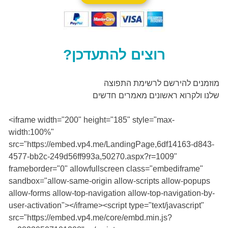
רוצים להתעדכן?
מוזמנים להירשם לרשימת התפוצה
שלנו ולקרוא ראשונים מאמרים חדשים
<iframe width="200" height="185" style="max-
width:100%"
src="https://embed.vp4.me/LandingPage,6df14163-d843-
4577-bb2c-249d56ff993a,50270.aspx?r=1009"
frameborder="0" allowfullscreen class="embediframe"
sandbox="allow-same-origin allow-scripts allow-popups
allow-forms allow-top-navigation allow-top-navigation-by-
user-activation"></iframe><script type="text/javascript"
src="https://embed.vp4.me/core/embd.min.js?