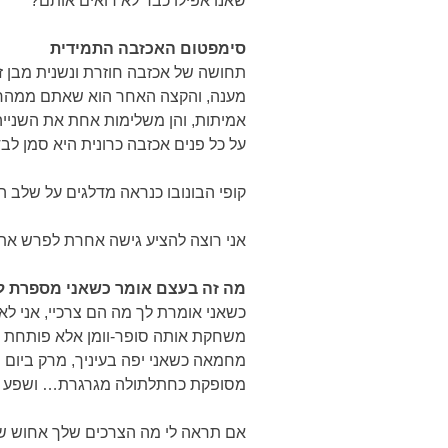
שאנו אפילו כבר לא רואים אותם?
סימפטום האכזבה התמידית
תחושה של אכזבה חוזרת ונשנית מבן זו
מענה, והקצה האחר הוא שאתם ממהרים 
אמיתות, והן משלימות אחת את השנייה
על כל פנים אכזבה כרונית היא סמן לבד
קופי הבונובו כנראה מדלגים על שלב ה
אני רוצה להציע גישה אחרת לפרש את 
מה זה בעצם אומר כשאני מספרת לך
כשאני אומרת לך מה הם צרכיי, אני לא
משחקת אותה סופר-וומן אלא פותחת פת
מחמאה כשאני יפה בעיניך, מרק ביום 
מסופקת כחתלתולה מגרגרת… ושפע של 
אם תראה לי מה הצרכים שלך אחוש שאתה