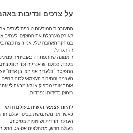
על צרכים ונדיבות באהב
התעוררות המודעות טורפת לעתים את ח
לא רק מערבלת את החוקים, לעתים אף
במחקר האהבה שלי, אני רוצה כמה בלב
זה תלותי'.
זו אמונה שהתפתחה כאנטיתזה פמיניסטי
בלבד. בכולנו יש אנרגיה זכרית ונקבית.
התפיסה "בלעדיך אני חצי בן אדם" יוצר
העצמה והחיבור העצמאי לכוח החיים. 
אוהב אותי מספיק או לא מראה לי אה
ריחוק בדידות ונפרדות.
להיות עצמאי רגשית בעולם חדש
כאשר אני משתמשת בביטוי עולם חדש,
הערכה הדדית ושוויוניות בסיסית.
בעולם חדש, מתחלפים אט-אט התלות וה