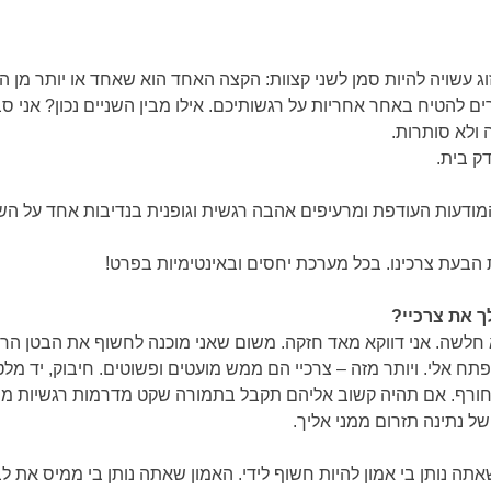
ג עשויה להיות סמן לשני קצוות: הקצה האחד הוא שאחד או יותר מן 
להטיח באחר אחריות על רגשותיכם. אילו מבין השניים נכון? אני ס
 ולא סותרות.
ק בית.
מודעות העודפת ומרעיפים אהבה רגשית וגופנית בנדיבות אחד על השנ
הבעת צרכינו. בכל מערכת יחסים ובאינטימיות בפרט!
 את צרכיי?
 חלשה. אני דווקא מאד חזקה. משום שאני מוכנה לחשוף את הבטן הרכה
ח אלי. ויותר מזה – צרכיי הם ממש מועטים ופשוטים. חיבוק, יד מ
חורף. אם תהיה קשוב אליהם תקבל בתמורה שקט מדרמות רגשיות משו
נתינה תזרום ממני אליך.
 נותן בי אמון להיות חשוף לידי. האמון שאתה נותן בי ממיס את לבי