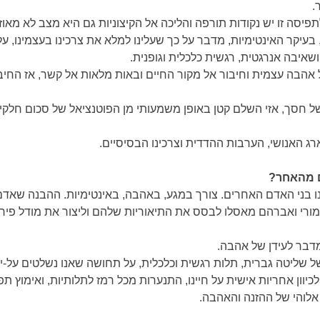
.
יסה זו יש נקודות תורפה והליכה אל הקיצוניות גם היא מצב לא מאוזן
עיקר האינטימיות, מדבר על כך שעלינו למלא את צרכינו בעצמינו, 
שאיבה אנרגטית, רגשית כלכלית וגופנית.
אהבה עצמית וחיבור אל מקור החיים ובאות מלאות אל קשר, אז החיבו
 חסך, אזי השלם קטן באופן משמעותי מן הפוטנציאל של סכום חלקיו
 האנושי, הערבות ההדדית וצרכינו הבסיסיים.
ם מהאחר?
נו בני האדם האחרים. צורך במגע, באהבה, באינטימיות. ההבנה שאדם 
 מורי ואברהם מאסלו לבסס את התיאוריות שלהם וליצור את מודל פיר
המדבר לעידן של אהבה.
ל שליטה גברית, תלות רגשית וכלכלית, על תחושה שאנו נשלטים על-ידי
צורך בתפנית של 180 מעלות לכיוון אחריות אישית על חיינו, התנערות מכל רמז לתלותיות,
אלוהי של ההזנה והאהבה.