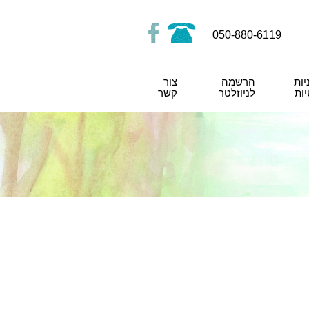
050-880-6119
יות
הרשמה
צור
ות
לניוזלטר
קשר