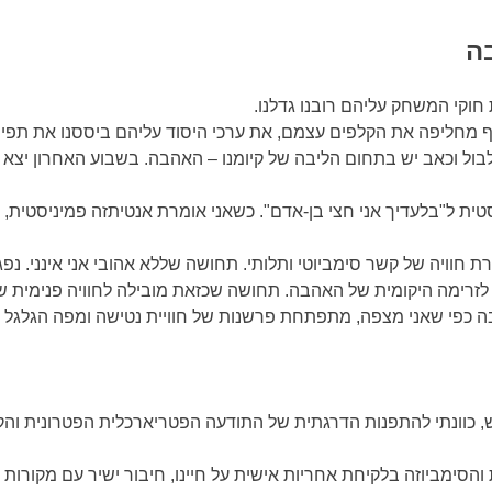
ה
וקי המשחק עליהם רובנו גדלנו.
 מחליפה את הקלפים עצמם, את ערכי היסוד עליהם ביססנו את תפיסת
ול וכאב יש בתחום הליבה של קיומנו – האהבה. בשבוע האחרון יצא ל
ת ל"בלעדיך אני חצי בן-אדם". כשאני אומרת אנטיתזה פמיניסטית, א
ת חוויה של קשר סימביוטי ותלותי. תחושה שללא אהובי אני אינני. נפ
לזרימה היקומית של האהבה. תחושה שכזאת מובילה לחוויה פנימית 
בה כפי שאני מצפה, מתפתחת פרשנות של חוויית נטישה ומפה הגלג
 כוונתי להתפנות הדרגתית של התודעה הפטריארכלית הפטרונית והק
סימביוזה בלקיחת אחריות אישית על חיינו, חיבור ישיר עם מקורות