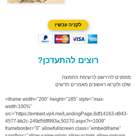
לקניה עכשיו
רוצים להתעדכן?
מוזמנים להירשם לרשימת התפוצה
שלנו ולקרוא ראשונים מאמרים חדשים
<iframe width="200" height="185" style="max-
width:100%"
src="https://embed.vp4.me/LandingPage,6df14163-d843-
4577-bb2c-249d56ff993a,50270.aspx?r=1009"
frameborder="0" allowfullscreen class="embediframe"
sandbox="allow-same-origin allow-scripts allow-popups