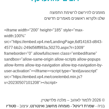
מוזמנים להירשם לרשימת התפוצה
שלנו ולקרוא ראשונים מאמרים חדשים
<iframe width="200" height="185" style="max-
width:100%"
src="https://embed.vp4.me/LandingPage,6df14163-d843-
4577-bb2c-249d56ff993a,50270.aspx?r=1009"
frameborder="0" allowfullscreen class="embediframe"
sandbox="allow-same-origin allow-scripts allow-popups
allow-forms allow-top-navigation allow-top-navigation-by-
user-activation"></iframe><script type="text/javascript"
src="https://embed.vp4.me/core/embd.min.js?
v=20230507101208"></script>
© 2026 ללמוד לאהוב – מלכה פלדשטיין.
בניה -
שמרת דיגיטל - מומחה מחשוב ואינטרנט
, עיצוב -
סטודיו