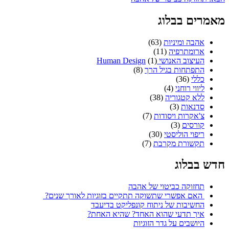
מאמרים בבלוג
אהבה ומיניות
(63)
ארומתרפיה
(11)
העיצוב האנושי Human Design
(1)
התפתחות בגיל הרך
(8)
כללי
(36)
ליווי רוחני
(4)
ללא קטגוריה
(38)
סדנאות
(3)
צ'אקרות ויסודות
(7)
קורסים
(3)
ריפוי הוליסטי
(30)
תקשורת מקרבת
(7)
חדש בבלוג
תחזוקה כביטוי של אהבה
האם אפשרי שתשוקה תתקיים בזוגיות לאורך שנים?
החשיבות של ניתוח קונפליקט בדיעבד
איך תדעי שהוא האחד? שהיא האחת?
היושבים על גדר הזוגיות