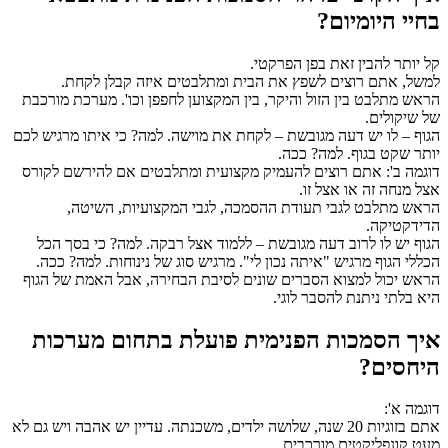
בחיי היומיום?
קל יותר להבין זאת בפן הפרקטי.
למשל, אתם רוצים לשפץ את הבית ומתלבטים איזה קבלן לקחת.
הראש מתלבט בין הזול והיקר, בין המקצוען לחפפן וכו'. מערכת מורכבת
של שיקולים.
הגוף – לו יש דעה מגובשת – לקחת את מוישה. למה? כי איתו מרגיש לכם
יותר שקט בגוף. למה? ככה.
דוגמה ב': אתם רוצים להעמיק מקצועית ומתלבטים אם להירשם לקורס
אצל מנחה זה או אצל זו.
הראש מתלבט לגבי תעודת ההסמכה, לגבי המקצועיות, השיטה,
הדידקטיקה.
הגוף יש לו לרוב דעה מגובשת – ללמוד אצל רבקה. למה? כי בסך הכל
הכללי הגוף מרגיש "איתה נכון לי". מרגיש סוג של נינוחות. למה? ככה.
הראש יכול למצוא הסברים שונים לסיבת הבחירה, אבל האמת של הגוף
היא בלתי ניתנת להסבר לוגי.
איך הסמכות הפנימית פועלת בתחום מערכות
היחסים?
דוגמה א':
אתם בזוגיות 20 שנה, שלושה ילדים, משכנתה. עדיין יש אהבה ויש גם לא
מעט קונפליקטים מורכבים.