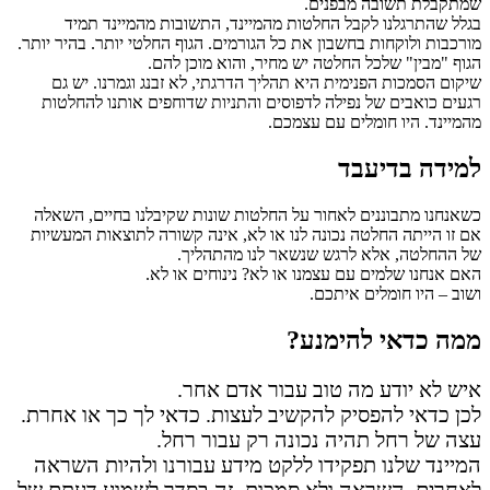
שמתקבלת תשובה מבפנים.
בגלל שהתרגלנו לקבל החלטות מהמיינד, התשובות מהמיינד תמיד
מורכבות ולוקחות בחשבון את כל הגורמים. הגוף החלטי יותר. בהיר יותר.
הגוף "מבין" שלכל החלטה יש מחיר, והוא מוכן להם.
שיקום הסמכות הפנימית היא תהליך הדרגתי, לא זבנג וגמרנו. יש גם
רגעים כואבים של נפילה לדפוסים והתניות שדוחפים אותנו להחלטות
מהמיינד. היו חומלים עם עצמכם.
למידה בדיעבד
כשאנחנו מתבוננים לאחור על החלטות שונות שקיבלנו בחיים, השאלה
אם זו הייתה החלטה נכונה לנו או לא, אינה קשורה לתוצאות המעשיות
של ההחלטה, אלא לרגש שנשאר לנו מהתהליך.
האם אנחנו שלמים עם עצמנו או לא? נינוחים או לא.
ושוב – היו חומלים איתכם.
ממה כדאי להימנע?
איש לא יודע מה טוב עבור אדם אחר.
לכן כדאי להפסיק להקשיב לעצות. כדאי לך כך או אחרת.
עצה של רחל תהיה נכונה רק עבור רחל.
המיינד שלנו תפקידו ללקט מידע עבורנו ולהיות השראה
לאחרים. השראה ולא סמכות. זה בסדר לשמוע דעתם של