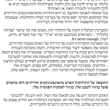
כלכלה או עדיף ללכת עם הלב וללמוד סוציולוגיה? לתת מענה לכיס או
ללב? להשתייך לחבורה הזאת או האחרת?
ככל שהמוח האנושי הסתעף, כך הוא התרחק מהאינסטינקטים החייתיים
שלו ובמקומם המיינד תפס פיקוד על מערכת קבלת ההחלטות, שנעשתה
שכלתנית ומושפעת יותר ויותר מהתניות חברתיות.
המערכת הכלכלית חוגגת על התהליך הזה, משום שזה מה שיוצר "צמיחה
כלכלית" – כשהאדם משתכנע שהוא "צריך" עוד ועוד מוצרים, מידע,
דעות. It's never enough.
גם המערכת החברתית חוגגת על הירידה של האדם מנכסיו החייתיים,
משום שזה מאפשר ליצור עבדות תודעתית. דוגמה מובהקת לעבדות
תודעתית היא כמות צריכת החדשות והמדיה, שמשאירה את האדם חשוף
תמידית לפרסומות, לדעות, לפרשנויות ולשטיפת מוח ומחובר למערכת
הפחדים שלו, במעגל אינסופי שבו מחפשים מרגוע לפחדים בעולם החיצוני
– בחדשות, במערכת הבריאות, במומחים, ולא בפנים. העברנו את
הסמכות לקבלת ההחלטות למיקור חוץ – ליועץ העסקי, לרופא שלנו,
ואפילו למטפל הרגשי.
התוצאה של התרחקות האדם מהאינסטינקטים החייתיים היא שהאדם
פועל בניגוד לטבע שלו. בניגוד לסמכות הפנימית שלו.
האדם הקדמון ידע מה טוב למאכל ומה רעיל. הוא ידע מה "להכניס"
למערכת הביולוגית שלו ומה לא. המערכת הביולוגית הם החיים עצמם על
כל הרבדים שלהם. כולל הרבדים הרגשיים והחברתיים.