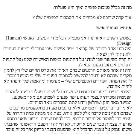
מה זה בכלל סמכות פנימית ואיך היא פועלת?
איך קרה שרובנו לא מכירים את הסמכות הפנימית שלנו?
אתחיל בסיפור אישי
בשלוש השנים האחרונות אני מעמיקה בלימודי העיצוב האנושי (Human
Design).
היה רגע אחד בקורס של קריאת מפה אישית שבו עמדו לי דמעות בעיניים
ולא נתתי להן לצאת.
זה קרה בשיעור שבו למדנו על ההתניות במפות האישיות שלנו (על התניות
ודפוסים אכתוב בפעם הבאה).
היה זה אחד מאותם הרגעים שבהם ראיתי את סרט החיים שלי רץ להמון
מקרים שבהם לא ידעתי להקשיב לסמכות הפנימית שלי כי המיינד 'מכר'
לי את הפחד. הפחדים הספציפיים שלי – מעימות ומהאמת שלי והפחד לא
להיות אהובה.
ראיתי רגעים במערכות יחסים שחשובות לי שבהם פעלתי בניגוד לסמכות
הפנימית ומכרתי לעצמי תעתוע יפה שנעים לשמוע וגם מאד משכנע.
המיינד מאד חזק ושתלטן ויודע לתת הסברים מאד הגיוניים.
לא מדובר ברגעים דרמטיים, אלא ברגעים מעודנים ולפעמים מורכבים
שבהם הגוף ניסה לדבר אלי; לכוון אותי. כעת אני מבינה כמה ויתרתי על
עצמי כדי לשמור על חיבור חברתי, כדי להיות שייכת. מכיוון שאני במסע
מודעות עצמית כבר שנים ארוכות, לא הייתה זו הפעם הראשונה שהבנתי
משהו עמוק על עצמי. ההבדל הוא שהפעם הבנתי בדיוק איך כל זה עובד