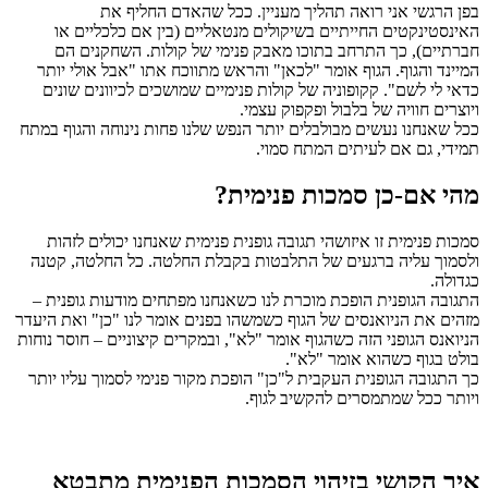
בפן הרגשי אני רואה תהליך מעניין. ככל שהאדם החליף את
האינסטינקטים החייתיים בשיקולים מנטאליים (בין אם כלכליים או
חברתיים), כך התרחב בתוכו מאבק פנימי של קולות. השחקנים הם
המיינד והגוף. הגוף אומר "לכאן" והראש מתווכח אתו "אבל אולי יותר
כדאי לי לשם". קקופוניה של קולות פנימיים שמושכים לכיוונים שונים
ויוצרים חוויה של בלבול ופקפוק עצמי.
ככל שאנחנו נעשים מבולבלים יותר הנפש שלנו פחות נינוחה והגוף במתח
תמידי, גם אם לעיתים המתח סמוי.
מהי אם-כן סמכות פנימית?
סמכות פנימית זו איזושהי תגובה גופנית פנימית שאנחנו יכולים לזהות
ולסמוך עליה ברגעים של התלבטות בקבלת החלטה. כל החלטה, קטנה
כגדולה.
התגובה הגופנית הופכת מוכרת לנו כשאנחנו מפתחים מודעות גופנית –
מזהים את הניואנסים של הגוף כשמשהו בפנים אומר לנו "כן" ואת היעדר
הניואנס הגופני הזה כשהגוף אומר "לא", ובמקרים קיצוניים – חוסר נוחות
בולט בגוף כשהוא אומר "לא".
כך התגובה הגופנית העקבית ל"כן" הופכת מקור פנימי לסמוך עליו יותר
ויותר ככל שמתמסרים להקשיב לגוף.
איך הקושי בזיהוי הסמכות הפנימית מתבטא