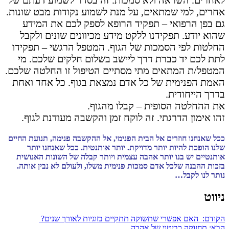
אחרים, למי שמתאים, על מנת לשמוע נקודות מבט שונות.
גם בפן הרפואי – תפקיד הרופא לספק לכם את המידע
שהוא יודע. תפקידנו ללקט מידע מכיוונים שונים ולקבל
החלטות לפי הסמכות של הגוף. המטפל הרגשי – תפקידו
לתת לכם יד כברת דרך ליישב בשלום חלקים שלכם. מי
המטפל/ת המתאים מתי מסתיים הטיפול זו החלטה שלכם.
האמת הפנימית של כל אדם נמצאת בגוף. כל אחד ואחת
בדרך הייחודית.
את ההחלטה הסופית – קבלו מהגוף.
זהו אימון הדרגתי. זה לוקח זמן והקשבה מעודנת לגוף.
ככל שאנחנו חוזרים אל הבית הפנימי, אל ההקשבה פנימה, תנועת החיים
שלנו הופכת להיות יותר מדויקת. יותר אותנטית. ככל שאנחנו יותר
אותנטיים יש בנו יותר אהבה עצמית ויותר קבלה של השונות האנושית
בזכות ההבנה שלכל אדם סמכות פנימית משלו, ולעולם לא נבין אותה.
נותר לנו לקבל…
ניווט
הקודם:
האם אפשרי שתשוקה תתקיים בזוגיות לאורך שנים?
הבא:
תחזוקה כביטוי של אהבה