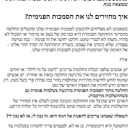
שנמצאת בגוף.
איך מחזירים לנו את הסמכות הפנימית?
כשאנחנו לא מצליחים להקשיב לסמכות הפנימית שלנו ומקבלים החלטה
מהמיינד התחושה הפנימית היא כמו סוג של כעס או מרמור או תסכול לא
פתיר, משהו לא לגמרי שקט. חלקנו יחושו את זה פנימה – כמו נטישה
עצמית, שלא כיבדנו את עצמנו. בשורה התחתונה זה תמיד חוזר אלינו –
אל האימון של המיומנות להקשיב לסמכות הפנימית שלנו.
איך?
יש אנשים שלפני קבלת החלטות צריכים "לישון על זה לילה" או חודש
שלם כדי להרגיש בגוף איך מרגישה החלטה כזאת או אחרת. יש אנשים
שהגוף לוחש לחישות מהירות שחולפות מהר כמו נפילת פרי בשל מעץ. רק
האדם יודע לזהות את האפיון האישי של גופו.
החלטה מתוך הסמכות הפנימית מורגשת בשלמות פנימית גם
כשההשלכות מורכבות.
האדם יודע שקיבל את ההחלטה הנכונה ומוכן לשלם את המחיר של
ההשלכות בלב שלם. יש משהו שקט בלב/בגוף למרות כל קולות הרקע.
השאלה שאנחנו צריכים להפנות אל הגוף היא: זה נכון לי, או לא נכון לי?
התשובה היא דיכוטומית. כן או לא. לפעמים צריך להמתין בסבלנות עד