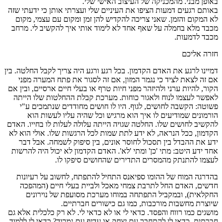
באופן מבני. מהמכניקה של העיצוב האישי שלי.
באותם רגעים דמעות הציפו את העיניים שלי ועצרתי אותן כי ידעתי שזה
לא המקום והזמן. שאני צריכה להקדיש להן זמן ומקום עם עצמי, מקום
מכבד מלא בחמלה על שאף אחד לא לימוד אותי איך להקשיב לי. מרחב
מכבד לדמעות.
חזרה אליכם
דמיינו לרגע את האדם הקדמון. בכל רגע ורגע היה צריך לקבל החלטה. בין
אם זה לצאת לציד כי נגמר המזון, אם זה לסגור את פתח המערה מפני
הקור, להיות ערני ולהיזהר מפני חיות טרף או בעלי חיים ארסיים, ובין אם
לאפשר לעצמו לנוח ולאגור כוחות. מערכת קבלת ההחלטות שלו הייתה
פשוטה: הקשבה לחושים, לגוף. היו לו חושים מחודדים שנתמכים ע"י
הורמונים שמודיעים לו איך הוא מרגיש וכל שהיה עליו לעשות הוא
להקשיב לחושים שלו. החלטה שגויה הייתה עלולה לעלות לו בחייו. האדם
הקדמון, ככל הנראה, לא ידע לתת שמות לכל הרגשות שלו. אולי הוא לא
ידע את ההבדל בין תסכול לחוסר אונים, בין סיפוק לשמחה. אבל דבר
אחד ידע היטב: מתי 'כן' ומתי 'לא'. האדם הקדמון לא יכול היה להרשות
לעצמו להתנתק מהמסרים התדירים שהחושים סיפקו לו.
בהדרגה המוח של ההומו ספיאנס התחיל להתפתח, לחשוב על רעיונות
חדשים, האדם החל לתרבת צמחי מאכל ולביית בעלי חיים (המהפכה
החקלאית), ובמקביל התפתחה במוחו מערכת מסועפת של נוירונים
שיוצרת מחשבות מורכבות, כמו גם כישורים חברתיים.
מושגים כמו רווח והפסד. כדאי לי או לא כדאי לי. לא רק כלכלית אלא גם
חברתית. כדאי לי להתחבר עם יצחק או עדיף עם נמרוד? כדאי לי ללמוד