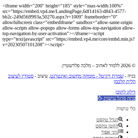
<iframe width="200" height="185" style="max-width:100%"
src="https://embed.vp4.me/LandingPage,6df14163-d843-4577-
bb2c-249d56ff993a,50270.aspx?r=1009" frameborder="0"
allowfullscreen class="embediframe" sandbox="allow-same-origin
allow-scripts allow-popups allow-forms allow-top-navigation allow-
top-navigation-by-user-activation"></iframe><script
type="text/javascript" src="https://embed.vp4.me/core/embd.min.js?
v=20230507101208"></script>
© 2026 ללמוד לאהוב – מלכה פלדשטיין.
בניה -
שמרת דיגיטל - מומחה מחשוב ואינטרנט
, עיצוב -
סטודיו לעיצוב
הלית קלכמן
דילוג לתוכן
פתח סרגל נגישות
כלי נגישות
הגדל טקסט
הקטן טקסט
גווני אפור