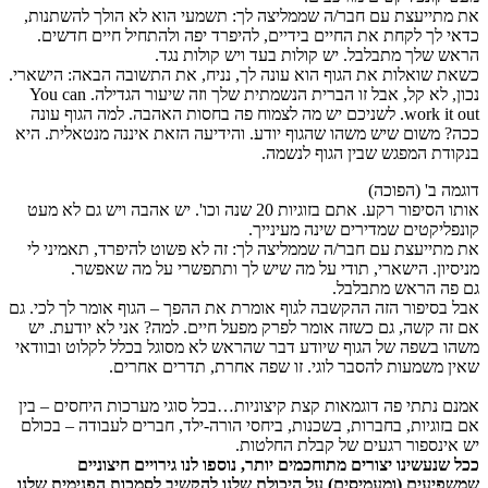
את מתייעצת עם חבר/ה שממליצה לך: תשמעי הוא לא הולך להשתנות,
כדאי לך לקחת את החיים בידיים, להיפרד יפה ולהתחיל חיים חדשים.
הראש שלך מתבלבל. יש קולות בעד ויש קולות נגד.
כשאת שואלות את הגוף הוא עונה לך, נניח, את התשובה הבאה: הישארי.
נכון, לא קל, אבל זו הברית הנשמתית שלך וזה שיעור הגדילה. You can
work it out. לשניכם יש מה לצמוח פה בחסות האהבה. למה הגוף עונה
ככה? משום שיש משהו שהגוף יודע. והידיעה הזאת איננה מנטאלית. היא
בנקודת המפגש שבין הגוף לנשמה.
דוגמה ב' (הפוכה)
אותו הסיפור רקע. אתם בזוגיות 20 שנה וכו'. יש אהבה ויש גם לא מעט
קונפליקטים שמדירים שינה מעינייך.
את מתייעצת עם חבר/ה שממליצה לך: זה לא פשוט להיפרד, תאמיני לי
מניסיון. הישארי, תודי על מה שיש לך ותתפשרי על מה שאפשר.
גם פה הראש מתבלבל.
אבל בסיפור הזה ההקשבה לגוף אומרת את ההפך – הגוף אומר לך לכי. גם
אם זה קשה, גם כשזה אומר לפרק מפעל חיים. למה? אני לא יודעת. יש
משהו בשפה של הגוף שיודע דבר שהראש לא מסוגל בכלל לקלוט ובוודאי
שאין משמעות להסבר לוגי. זו שפה אחרת, תדרים אחרים.
אמנם נתתי פה דוגמאות קצת קיצוניות…בכל סוגי מערכות היחסים – בין
אם בזוגיות, בחברות, בשכנות, ביחסי הורה-ילד, חברים לעבודה – בכולם
יש אינספור רגעים של קבלת החלטות.
ככל שנעשינו יצורים מתוחכמים יותר, נוספו לנו גירויים חיצוניים
שמשפיעים (ומעמיסים) על היכולת שלנו להקשיב לסמכות הפנימית שלנו