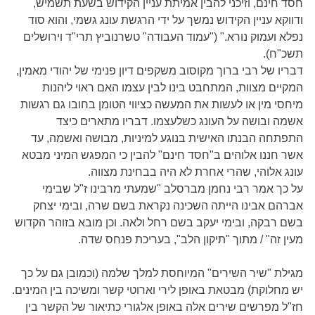
חסד חינם, וזיכני להבין אמיתת עניין הקידוש בשעת תשמיש,
ודווקא עניין הקידוש נמשך על ידי הרגשת עונג גשמי, והוא סוד
נפלא ועמוק נורא." ("עמוד העבודה" טשרנוביץ תרי"ד וירושלים
תשכ"ח).
דבריו של רבי ברוך מקוסוב משקפים דיון פנימי של יהודי מאמין,
המקיים מצוות, המתחבט בינו לבין עצמו האם ראוי ליהנות
מיחסי מין או לעשות את המעשה כציווי הטומן בחובו גם רגשות
אשמה ובושה על העונג כשלעצמו. דבריו מתארים כיצד
התפתחה הבנתו האישית בנוגע למיניות, מבושה ואשמה, עד
אשר חננו אלוהים ב"חסד חינם" להבין כי המפגש המיני מבטא
עונג אלוהי, שהרי אחרת לא היה בבחינת מצווה.
על כך אמר רבי נחמן מברסלב "שמעתי מרבינו ז"ל שבימי
אברהם אבינו הייתה השכינה נקראת בשם שרה, ובימי יצחק
בשם רבקה, ובימי יעקב בשם רחל ולאה. וכן מובא בזוהר הקדוש
מעין זה" / מתוך "תיקון הלב", בעריכת פנחס שדה.
מגילת "שיר השירים" המיוחסת למלך שלמה (וכמובן גם על כך
יש מחלוקת) מבטאת באופן לירי וארוטי קשר ומשיכה בין המינים.
חז"ל מפרשים שירים אלה באופן אלגורי כתיאור של הקשר בין