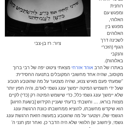
רוחנית
ומפגש עם
האלוהי,
מפגש בין
האלוהים
לשכינה דרך
ציור: רז בן-צבי
הגוף (הזכרי
והנקבי
באלוהות).
באתרו של הרב
אוהד אזרחי
מצאתי ציטוט יפה של רבי ברוך
מקוסוב, שהיה אחד מחשובי המקובלים בתנועה החסידית:
"שמעתי פעם מאיש צנוע, שהיה מצטער על מה שהוטבע הטבע
שעל ידי תשמיש המיטה יימשך עונג גשמי לאדם, והיה חפץ יותר
שלא יימשך עונג גשמי כלל, כדי שישמש המיטה רק (כדי) לקיים
מצוות בוראו. … וחשבתי בדעתי שעניין הקידוש [בשעת הזיווג]
הוא שיקדש מחשבתו, להוציא ממחשבתו כוונת הרגשת עונג
הגשמי שלו, ויצטער על מה שהוטבע במעשה הזאת הרגשת עונג
גשמי, ו(יחשוב ש) הלוואי שלא היה הדבר כן. ואחר זמן חנני ה'