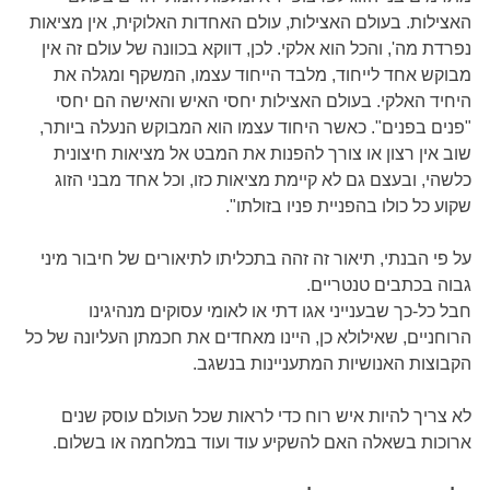
האצילות. בעולם האצילות, עולם האחדות האלוקית, אין מציאות
נפרדת מה', והכל הוא אלקי. לכן, דווקא בכוונה של עולם זה אין
מבוקש אחד לייחוד, מלבד הייחוד עצמו, המשקף ומגלה את
היחיד האלקי. בעולם האצילות יחסי האיש והאישה הם יחסי
"פנים בפנים". כאשר היחוד עצמו הוא המבוקש הנעלה ביותר,
שוב אין רצון או צורך להפנות את המבט אל מציאות חיצונית
כלשהי, ובעצם גם לא קיימת מציאות כזו, וכל אחד מבני הזוג
שקוע כל כולו בהפניית פניו בזולתו".
על פי הבנתי, תיאור זה זהה בתכליתו לתיאורים של חיבור מיני
גבוה בכתבים טנטריים.
חבל כל-כך שבענייני אגו דתי או לאומי עסוקים מנהיגינו
הרוחניים, שאילולא כן, היינו מאחדים את חכמתן העליונה של כל
הקבוצות האנושיות המתעניינות בנשגב.
לא צריך להיות איש רוח כדי לראות שכל העולם עוסק שנים
ארוכות בשאלה האם להשקיע עוד ועוד במלחמה או בשלום.