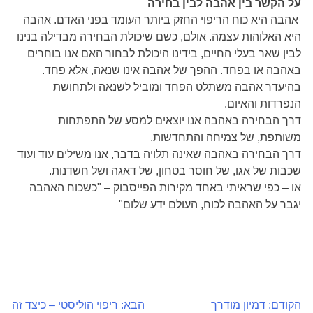
על הקשר בין אהבה לבין בחירה
אהבה היא כוח הריפוי החזק ביותר העומד בפני האדם. אהבה
היא האלוהות עצמה. אולם, כשם שיכולת הבחירה מבדילה בנינו
לבין שאר בעלי החיים, בידינו היכולת לבחור האם אנו בוחרים
באהבה או בפחד. ההפך של אהבה אינו שנאה, אלא פחד.
בהיעדר אהבה משתלט הפחד ומוביל לשנאה ולתחושת
הנפרדות והאיום.
דרך הבחירה באהבה אנו יוצאים למסע של התפתחות
משותפת, של צמיחה והתחדשות.
דרך הבחירה באהבה שאינה תלויה בדבר, אנו משילים עוד ועוד
שכבות של אגו, של חוסר בטחון, של דאגה ושל חשדנות.
או – כפי שראיתי באחד מקירות הפייסבוק – "כשכוח האהבה
יגבר על האהבה לכוח, העולם ידע שלום"
הקודם:
דמיון מודרך
הבא:
ריפוי הוליסטי – כיצד זה
ניווט