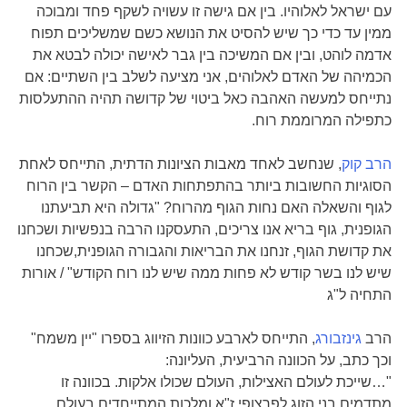
עם ישראל לאלוהיו. בין אם גישה זו עשויה לשקף פחד ומבוכה
ממין עד כדי כך שיש להסיט את הנושא כשם שמשליכים תפוח
אדמה לוהט, ובין אם המשיכה בין גבר לאישה יכולה לבטא את
הכמיהה של האדם לאלוהים, אני מציעה לשלב בין השתיים: אם
נתייחס למעשה האהבה כאל ביטוי של קדושה תהיה ההתעלסות
כתפילה המרוממת רוח.
הרב קוק
, שנחשב לאחד מאבות הציונות הדתית, התייחס לאחת
הסוגיות החשובות ביותר בהתפתחות האדם – הקשר בין הרוח
לגוף והשאלה האם נחות הגוף מהרוח? "
גדולה היא תביעתנו
הגופנית, גוף בריא אנו צריכים, התעסקנו הרבה בנפשיות ושכחנו
את קדושת הגוף, זנחנו את הבריאות והגבורה הגופנית,שכחנו
שיש לנו בשר קודש לא פחות ממה שיש לנו רוח הקודש" / אורות
התחיה ל"ג
הרב
גינזבורג
, התייחס לארבע כוונות הזיווג בספרו "יין משמח"
וכך כתב, על הכוונה הרביעית, העליונה:
"…שייכת לעולם האצילות, העולם שכולו אלקות. בכוונה זו
מתדמים בני הזוג לפרצופי ז"א ומלכות המתייחדים בעולם