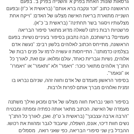
גרסאות שונות: האחת בפרק א' והשנייה בפרק ב'. בפעם
הראשונה כתוב "זכר ונקבה ברא אותם" (בראשית א' כ"ז) ובפעם
השנייה מתוארת בריאת האישה מצלעו של האדם: "וייקח אחת
מצלעותיו ויסגור בשר תחתינה" (בראשית ב' כ"א).
פרשנויות רבות ניתנו לשאלה מדוע מתואר סיפור הבריאה
פעמיים? ברשותכם, הבה נתבונן בסיפור בעיניים נשיות: בפעם
הראשונה, מתייחס הכתוב לאלוהים בלשון רבים: "נעשה אדם
בצלמינו כדמותנו". התייחסות זו עשויה לרמז על פנים רבות של
אלוהים, נשיות וגבריות כאחד, עולם ומלואו. עם זאת, לאורך כל
התנ"ך אלוהים מתואר כזכר: "ויאמר" ולא "ותאמר" או "ויאמרו"
או "ונאמר".
בסיפור הראשון מעמדם של אדם וחווה זהה, שניהם נבראו בו
זמנית ואלוהים מברך אותם לפרות ולרבות.
בסיפור השני נבראת חווה מצלעו של אדם ומכאן ואילך משתנה
מעמדה של האישה. הכתוב מתאר אותה כפתיה ומפתה ומבטיח
"הרבה ארבה עצבונך" (בראשית ג' ט"ז). ואכן, לאורך כל התנ"ך
נשים חוות דיכוי, אונס, השפלה, שיעבוד לגבר ומהוות את רכושו.
ההבדל בין שני סיפורי הבריאה, כפי שאני רואה, מסמלים