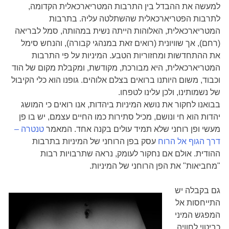
למעשה את ההבדל בין התרבות המטריארכאלית הקדומה,
לתרבות הפטריארכאלית שהשתלטה עליה. בתרבות
המטריארכאלית, האלוהות הייתה נשית במהותה, סמל לבריאה
(רחם), אך שוויונית (רואים זאת במנהגי קבורה), והנחש סימל
את ההתחדשות ומחזוריות הטבע. המיניות על פי התרבות
המטריארכאלית, היא מבורכת, מקודשת, ומקבלת מקום של הוד
וכבוד, משום היותנו ברואים בצלם אלוהים. גופנו הוא כלי הקיבול
של נשמותינו, ולכן עלינו לטפחו.
בבואנו לחקור את נושא המיניות ביהדות, אנו רואים כי המושג
יהדות הוא חי ונושם, מכיל סתירות כמו החיים עצמם, יש בו פן
מעשי ופן רוחני שלא תמיד עולים בקנה אחד. המאמר
טנטרה –
דרך הגוף אל הרוח
עסק בפן הרוחני של המיניות בתרבות
ההודית. אולם אם נחקור לעומק, נראה שתרבויות רבות
"מחביאות" את הפן הרוחני של המיניות.
גם בקבלה יש
התייחסות אל
המפגש המיני
כביטוי לחוויה