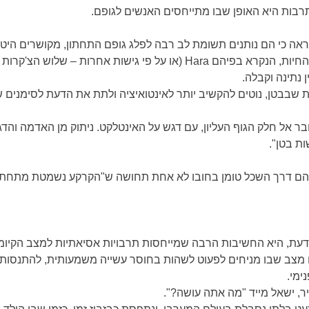
ות היא האופן שבו מתייחסים האנשים לגופם.
 נראה כי הם נותנים תשומת לב רבה לפלג גופם התחתון, מקושרים הי
"מרכז הכובד" שלהם נמוך יותר. מרכז החיות, הנקרא בפיהם Hara (או על פי גי
ין נתינה וקבלה.
 שבבטן, נוטים להקשיב יותר לאינטואיציה ולתת את הדעת לסימנים 
ר אל חלק הגוף העליון, עם דגש על האינטלקט. ניתוק מן האדמה והדג
ת בטן".
ייהם דרך השכל טומן בחובו לא אחת תחושה ש"הקרקע נשמטת מתחת ל
דעת, היא החשיבות הרבה שמייחסות תרבויות אסיאתיות למצב הקיומי
 מצב שבו מניחים לפעוט לשהות בחוסר עשייה משמעותית, להתנסות
ימי.
ר, ישאל מייד "מה אתה עושה?".