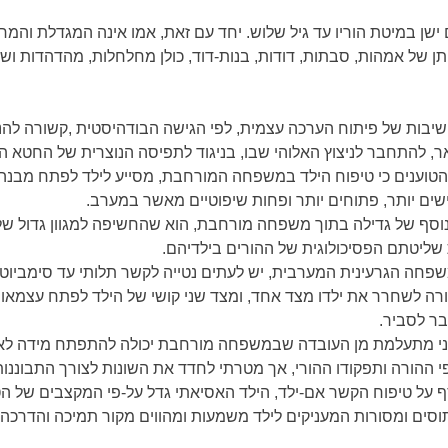
 ישן במיטת הוריו עד גיל שלוש. יחד עם זאת, אמו אינה המגדלת והמח
 של אמהות, סבתות, דודות, בנות-דוד, כולן מחלחלות, מהדהדות ושו
יבות של פיתוח הערכה עצמית, לפי הגישה הבודהיסטית ,קשורה להנח
ר, להתחבר לניצוץ האלוהי שבו, בניגוד לתפיסה הנוצרית של החטא הק
הטוענים כי טיפוח הילד במשפחה המורחבת, מסייע לילד לפתח מבנה א
שים יותר, פתוחים יותר ופחות שיפוטיים מאשר במערב.
נוסף של גדילה בתוך משפחה מורחבת, הוא שהחשיפה למגוון גדול של מ
שליטתם הפסיכולוגית של ההורים בילדיהם.
פחה הגרעינית המערבית, יש לעתים נטייה לקשר תלותי עד סימביוטי ב
רה לשחרר את ילדו מצד אחד, ומצד שני קושי של הילד לפתח עצמאו
ר לסביר.
ני מתעלמת מן העובדה שבמשפחה מורחבת יכולה להתפתח מידה לא
י ההורה ותפקודו ההורי, אך מטרתי לחדד את השונות לצורך התבוננות
ף על טיפוח הקשר אם-ילד, הילד האסיאתי גדל על-פי המקצבים של הטב
וסים ומסורות המעניקים לילד משמעות ומהווים מקור תמיכה והדרכה.