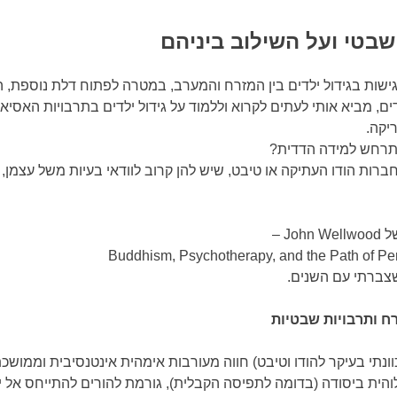
שבטי ועל השילוב ביניהם
ות בגידול ילדים בין המזרח והמערב, במטרה לפתוח דלת נוספת, הן בפנ
ים, מביא אותי לעתים לקרוא וללמוד על גידול ילדים בתרבויות האסי
יקה.
התרחש למידה הדדית?
ברות הודו העתיקה או טיבט, שיש להן קרוב לוודאי בעיות משל עצמן
J –
Buddhism, Psychotherapy, and the Path of Per
שצברתי עם השנים.
ח ותרבויות שבטיות
ונתי בעיקר להודו וטיבט) חווה מעורבות אימהית אינטנסיבית וממוש
הית ביסודה (בדומה לתפיסה הקבלית), גורמת להורים להתייחס אל י