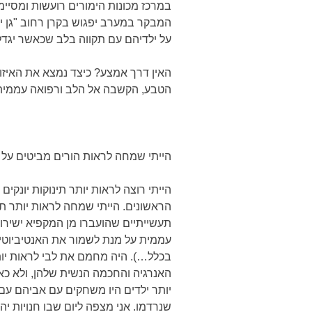
במרכז מכונות הימורים רועשות ומסיימ
המבקר במערב יפגוש בקרן רחוב "גן יו
על ילדיהם עם תקווה בלב שכאשר יגדלו, 
האין דרך אמצע? כיצד נמצא את האיזון
הטבע, הקשבה אל הלב ורפואה עממית, 
הייתי שמחה לראות הורים מביטים על י
הייתי רוצה לראות יותר תינוקות יונקי
הראשונים. הייתי שמחה לראות יותר תב
תעשייתיים שהועברו מן המקפיא ישירות
עממית על מנת לשמור את האנטיביוטיקה
בכלל…). היה מחמם את לבי לראות יו
האנרגיה והחכמה הנשית שלהן, ולא כאל
יותר ילדים היו משחקים עם אביהם ע
שנרדמו. אני מצפה ליום שבו חנויות י