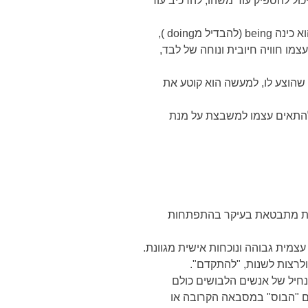
ול להספיק עוד משהו, להרכיב עוד
הפסיכואנליטיקאי האנגלי וויניקוט (Donald Winnicott), הדגיש עד כמה חשוב לאפשר לילד לשהות במצב שהוא כינה being (להבדיל מdoing ),
מו חוויה חיובית ונוחה של לבד,
שהוצע לו, למעשה הוא קוטע את
להתאים עצמו למשבצת על מנת
שית מתבטאת בעיקר בהתפתחות
עצמית גבוהה ונוכחות אישית מגוונת.
ולרצות לשנות, "להתקדם".
נחיל של אנשים הלבושים כולם
ם "הבוס" במסבאה הקרובה או