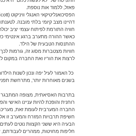
התפיסה של "לא לעשות כלום" היא כמעט
פאזל, ללמוד אות נוספת.
דהיינו מצב קיומי בלתי מובנה. לטענת
חוויה התורמת לפיתוח עצמי יציב יכול
כאשר ההורה מתערב ברגע אינטימי כזה
ההתנסות הטבעית של הילד.
חוויות מצטברות מסוג זה, גורמות ל
לרצות את הוריו ואת החברה במקום לפת
כל האמור לעיל יפה ונכון לשנות הילדו
בשנים מאוחרות יותר, מתרחשת תפנית
בתרבות האסיאתית, מצופה המתבגר ל
רוחנית והופכת להיות עניינו האישי והפ
החברה המערבית לעומת זאת, מעריכה מאד
חשיפת תרבויות המזרח והמערב זו אל ז
הבעיה היא ששני הקצוות נוטים לעתים
חליפות מחויטות, ממהרים לעבודתם, 