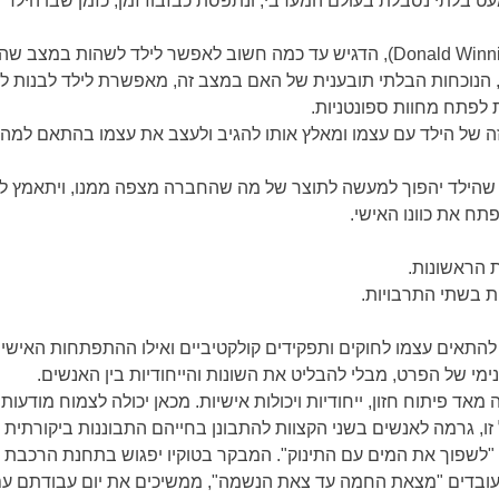
 בלתי נסבלת בעולם המערבי, ונתפסת כבזבוז זמן, כזמן שבו הילד יכ
ו, הנוכחות הבלתי תובענית של האם במצב זה, מאפשרת לילד לבנות לעצ
ת לפתח מחוות ספונטניות.
 של הילד עם עצמו ומאלץ אותו להגיב ולעצב את עצמו בהתאם למה 
כך שהילד יהפוך למעשה לתוצר של מה שהחברה מצפה ממנו, ויתאמץ 
ח את כוונו האישי.
ת הראשונות.
 בשתי התרבויות.
התאים עצמו לחוקים ותפקידים קולקטיביים ואילו ההתפתחות האי
נימי של הפרט, מבלי להבליט את השונות והייחודיות בין האנשים.
 פיתוח חזון, ייחודיות ויכולות אישיות. מכאן יכולה לצמוח מודעות 
ו, גרמה לאנשים בשני הקצוות להתבונן בחייהם התבוננות ביקורתית 
 "לשפוך את המים עם התינוק". המבקר בטוקיו יפגוש בתחנת הרכבת 
עובדים "מצאת החמה עד צאת הנשמה", ממשיכים את יום עבודתם ע