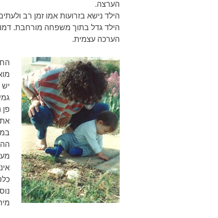
הערצה.
הילד נישא בזרועות אמו זמן רב ולעתים
הילד גדל בתוך משפחה מורחבת. דמותן
הערכה עצמית.
החש
מוא
יש 
גמי
פן 
את 
במש
ההו
מעב
אינ
כלפ
נוס
מית