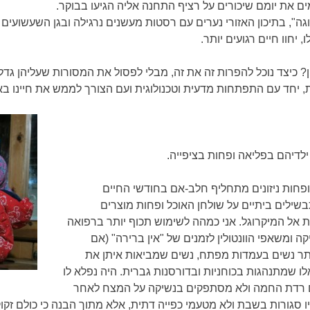
ים את יומם שיכורים על רציף התחנה אליה הגיעו בבוקר.
גה", בתיכון האזורי נערים עם רסטות מעשנים נרגילה ובגן השעשועים
יחוו חיים רגועים יותר.
? כיצד נוכל להפרות זה את זה, מבלי לפסול את המסורות שעליהן גדלנ
יחד עם התפתחות מדעית וטכנולוגית ועם הצורך לממש את חיינו באופ
לדיהם בפליאה ופחות בציפייה.
ם ופחות ניזונים מתחליף חלב-אם בחודשי החיים
שילים ביתיים על שולחן האוכל ופחות מוצרים
 אל המיקרוגל. אני כמהה לשימוש תכוף יותר ברפואה
 ומשאפי הוונטולין לזמנים של "אין ברירה" (אם
תר נשים בעמדות מפתח, נשים שמביאות איתן את
ו שמתנהגות בכוחניות ובדורסנות גברית. היה נפלא לו
ם רדת החמה ולא מסתפקים בנשיקה על המצח לאחר
היו סגורות בשבת ולא מטעמי כפייה דתית, אלא מתוך הבנה כי כולם זק