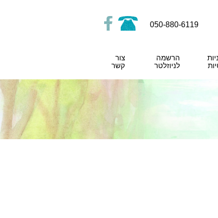
050-880-6119
יות
הרשמה
צור
ות
לניוזלטר
קשר