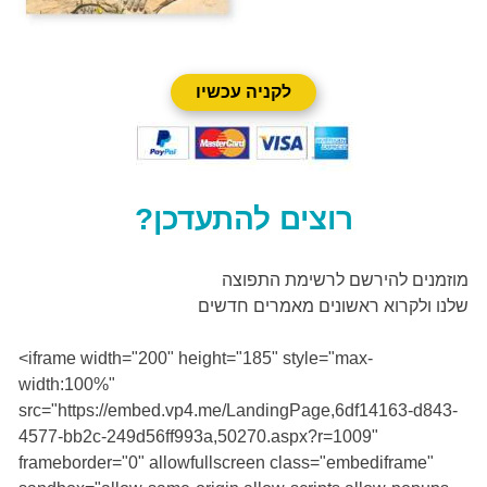
לקניה עכשיו
רוצים להתעדכן?
מוזמנים להירשם לרשימת התפוצה
שלנו ולקרוא ראשונים מאמרים חדשים
<iframe width="200" height="185" style="max-
width:100%"
src="https://embed.vp4.me/LandingPage,6df14163-d843-
4577-bb2c-249d56ff993a,50270.aspx?r=1009"
frameborder="0" allowfullscreen class="embediframe"