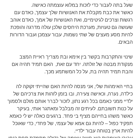
שעל בתה לעבור כדי לזכות במלוא עוצמתה כאישה.
כאשר את כבת מקבלת את האנושיות שלך עצמך, כאדם עם
רגשות וצרכים לגיטימיים, ואת האנושיות של אמך, כאדם אוהב
שעושה גם טעויות, מערכת היחסים שלכן עולה מדרגה והופכת
להיות מסע מעצים של שתי נשמות, עבור עצמכן ועבור הדורות
הבאים.
שינוי והתקרבות בקשר בין אימא ובת מצריך ראיית המצב
מנקודת מבטה של זולתה. יחד עם זאת, האם תמיד תהיה אם
והבת תמיד תהיה בת, על כל המשתמע מכך.
בחיי האימהות שלי, אני מנסה להיות האם שהייתי זקוקה לה
כילדה, נערה, וכאישה צעירה, ובו בזמן לזהות את צרכיהם של
ילדיי ממני כאמם בכל רגע נתון, לזכור לברר אותם מולם ולסמוך
על כנות תשובתם. לעיתים זה מבלבל ומאתגר אותי, בעיקר
כאשר משהו בחייהם מציף בי פחד. ברגעים כאלה יש לי כאמא
תפקיד כפול – להיות גם אמא של עצמי, של פחדי, כדי שאוכל
להיות ארץ בטוחה עבור ילדיי.