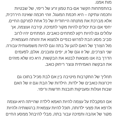
מות אמנו.
בהתפתחות הקשר אם-בת טמון זרע של ריפוי, של שבטיות
וחכמה עתיקה – היא חכמת המעגל. זוהי חכמה שאינה היררכית,
אלא מברכת את מתנתה הייחודית של כל אחת למרקם החיים.
יחסי אם ובת יכולים להיות מקור לתמיכה, קירבה ועוצמה, אך
עלולים גם להיות רקע למתחים כואבים. המתחים יהיו לרוב
סביב מסע הבת לפרוש כנפיים ולמצוא את זהותה העצמאית,
מול הצורך של האם להגן על בתה וגם להיות משמעותית עבורה.
שני הצרכים, של זו וגם של זו, יפים ומובנים. אולם, לפעמים
הדרך בה אנו מוצאות לבטא את הבקשות, היא כזו שלא מזהים
את הבקשה האמיתית ונוצר ריחוק כואב.
תהליך של התקרבות מיטיבה בין אם לבת מכיל בתוכו גם
זיכרונות כואבים של ילדות. הילדות של הבת וגם זו של האם
שבות ועולות ומעניקות תובנות חדשות וריפוי.
אם המקבלת על עצמה להיות האמא לילדה שהייתה היא-עצמה
ולרפא את פצעי ילדותה, תוכל להיות עצמאית ברגשותיה ולהיות
מקור של אהבה ותמיכה עבור בתה, מבלי להיבהל ממסע החיים