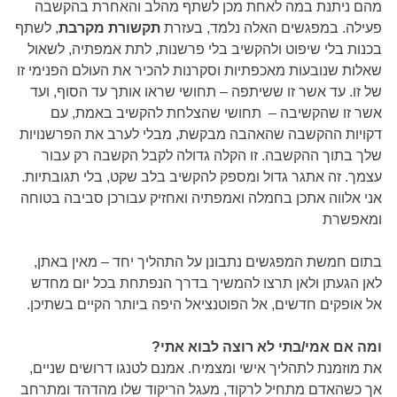
מהם ניתנת במה לאחת מכן לשתף מהלב והאחרת בהקשבה
פעילה. במפגשים האלה נלמד, בעזרת
תקשורת מקרבת
, לשתף
בכנות בלי שיפוט ולהקשיב בלי פרשנות, לתת אמפתיה, לשאול
שאלות שנובעות מאכפתיות וסקרנות להכיר את העולם הפנימי זו
של זו. עד אשר זו ששיתפה – תחושי שראו אותך עד הסוף, ועד
אשר זו שהקשיבה – תחושי שהצלחת להקשיב באמת, עם
דקויות ההקשבה שהאהבה מבקשת, מבלי לערב את הפרשנויות
שלך בתוך ההקשבה. זו הקלה גדולה לקבל הקשבה רק עבור
עצמך. זה אתגר גדול ומספק להקשיב בלב שקט, בלי תגובתיות.
אני אלווה אתכן בחמלה ואמפתיה ואחזיק עבורכן סביבה בטוחה
ומאפשרת
בתום חמשת המפגשים נתבונן על התהליך יחד – מאין באתן,
לאן הגעתן ולאן תרצו להמשיך בדרך הנפתחת בכל יום מחדש
אל אופקים חדשים, אל הפוטנציאל היפה ביותר הקיים בשתיכן.
ומה אם אמי/בתי לא רוצה לבוא אתי?
את מוזמנת לתהליך אישי ומצמיח. אמנם לטנגו דרושים שניים,
אך כשהאדם מתחיל לרקוד, מעגל הריקוד שלו מהדהד ומתרחב