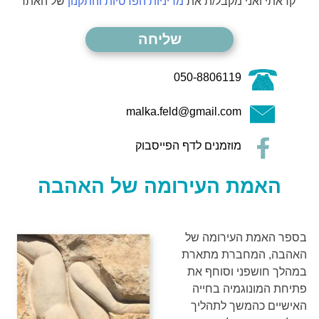
קראתי ואני מקבל/ת את
מדיניות הפרטיות והתקנון
של האתר
050-8806119
malka.feld@gmail.com
מוזמנים לדף הפייסבוק
האמת העירומה של האהבה
בספר האמת העירומה של
האהבה, המחברת מתארת
במהלך חושפני וסוחף את
פתיחת המונוגמיה בחייה
האישיים כהמשך לתהליך