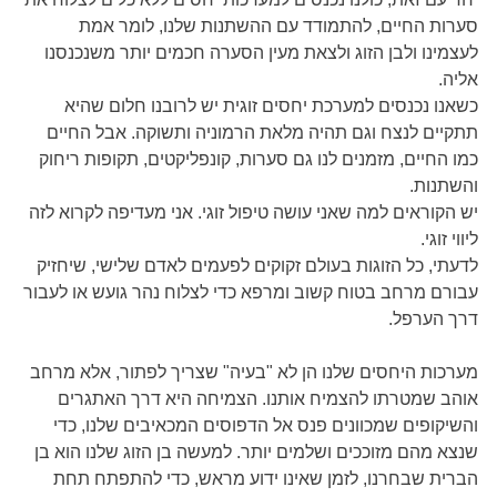
סערות החיים, להתמודד עם ההשתנות שלנו, לומר אמת
לעצמינו ולבן הזוג ולצאת מעין הסערה חכמים יותר משנכנסנו
אליה.
כשאנו נכנסים למערכת יחסים זוגית יש לרובנו חלום שהיא
תתקיים לנצח וגם תהיה מלאת הרמוניה ותשוקה. אבל החיים
כמו החיים, מזמנים לנו גם סערות, קונפליקטים, תקופות ריחוק
והשתנות.
יש הקוראים למה שאני עושה טיפול זוגי. אני מעדיפה לקרוא לזה
ליווי זוגי.
לדעתי, כל הזוגות בעולם זקוקים לפעמים לאדם שלישי, שיחזיק
עבורם מרחב בטוח קשוב ומרפא כדי לצלוח נהר גועש או לעבור
דרך הערפל.
מערכות היחסים שלנו הן לא "בעיה" שצריך לפתור, אלא מרחב
אוהב שמטרתו להצמיח אותנו. הצמיחה היא דרך האתגרים
והשיקופים שמכוונים פנס אל הדפוסים המכאיבים שלנו, כדי
שנצא מהם מזוככים ושלמים יותר. למעשה בן הזוג שלנו הוא בן
הברית שבחרנו, לזמן שאינו ידוע מראש, כדי להתפתח תחת